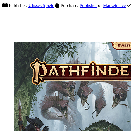
Publisher:
Ulisses Spiele
Purchase:
Publisher
or
Marketplace