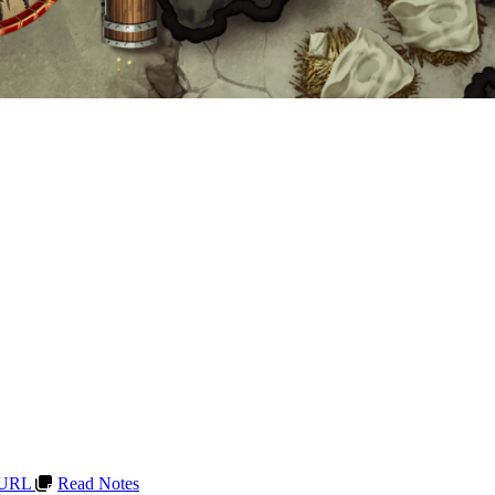
t URL
Read Notes