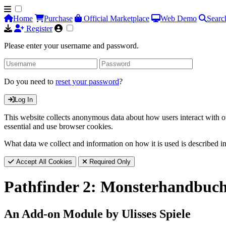
Home
Purchase
Official Marketplace
Web Demo
Searc
Register
Please enter your username and password.
Do you need to
reset your password
?
Log In
This website collects anonymous data about how users interact with ou
essential and use browser cookies.
What data we collect and information on how it is used is described i
Accept All Cookies
Required Only
Pathfinder 2: Monsterhandbuch
An Add-on Module by Ulisses Spiele