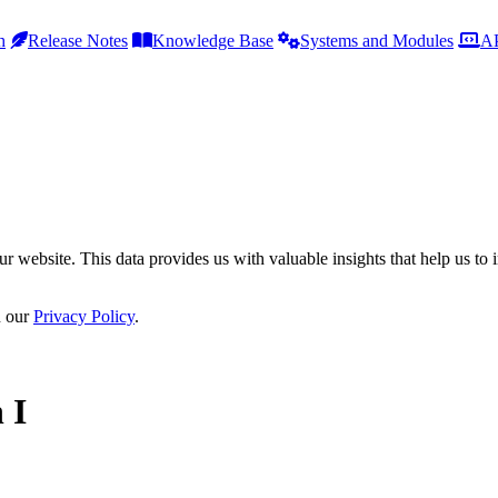
h
Release Notes
Knowledge Base
Systems and Modules
AP
r website. This data provides us with valuable insights that help us to 
n our
Privacy Policy
.
 I