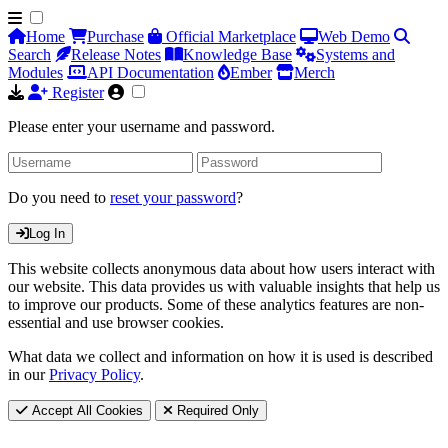
Home
Purchase
Official Marketplace
Web Demo
Search
Release Notes
Knowledge Base
Systems and
Modules
API Documentation
Ember
Merch
Register
Please enter your username and password.
Do you need to
reset your password
?
Log In
This website collects anonymous data about how users interact with
our website. This data provides us with valuable insights that help us
to improve our products. Some of these analytics features are non-
essential and use browser cookies.
What data we collect and information on how it is used is described
in our
Privacy Policy
.
Accept All Cookies
Required Only