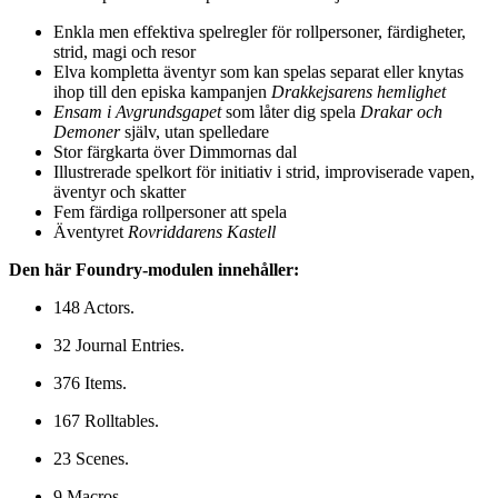
Enkla men effektiva spelregler för rollpersoner, färdigheter,
strid, magi och resor
Elva kompletta äventyr som kan spelas separat eller knytas
ihop till den episka kampanjen
Drakkejsarens hemlighet
Ensam i Avgrundsgapet
som låter dig spela
Drakar och
Demoner
själv, utan spelledare
Stor färgkarta över Dimmornas dal
Illustrerade spelkort för initiativ i strid, improviserade vapen,
äventyr och skatter
Fem färdiga rollpersoner att spela
Äventyret
Rovriddarens Kastell
Den här Foundry-modulen innehåller:
148 Actors.
32 Journal Entries.
376 Items.
167 Rolltables.
23 Scenes.
9 Macros.