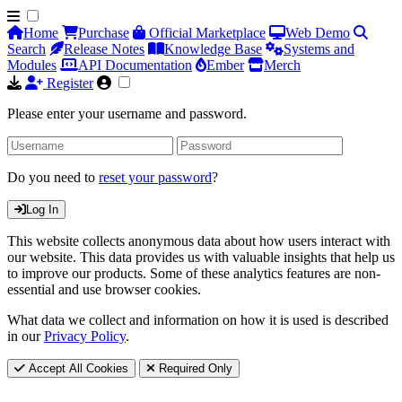
Home
Purchase
Official Marketplace
Web Demo
Search
Release Notes
Knowledge Base
Systems and
Modules
API Documentation
Ember
Merch
Register
Please enter your username and password.
Do you need to
reset your password
?
Log In
This website collects anonymous data about how users interact with
our website. This data provides us with valuable insights that help us
to improve our products. Some of these analytics features are non-
essential and use browser cookies.
What data we collect and information on how it is used is described
in our
Privacy Policy
.
Accept All Cookies
Required Only