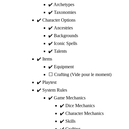
✔️ Archetypes
✔️ Taxonomies
✔️ Character Options
✔️ Ancestries
✔️ Backgrounds
✔️ Iconic Spells
✔️ Talents
✔️ Items
✔️ Equipment
⬜ Crafting (Vide pour le moment)
✔️ Playtest
✔️ System Rules
✔️ Game Mechanics
✔️ Dice Mechanics
✔️ Character Mechanics
✔️ Skills
✔️ Crafting