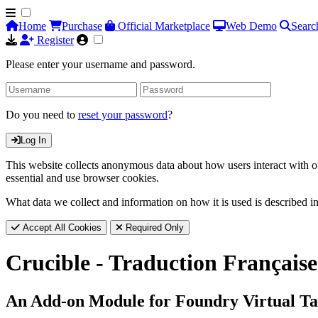
Home
Purchase
Official Marketplace
Web Demo
Searc
Register
Please enter your username and password.
Do you need to
reset your password
?
Log In
This website collects anonymous data about how users interact with ou
essential and use browser cookies.
What data we collect and information on how it is used is described i
Accept All Cookies
Required Only
Crucible - Traduction Française
An Add-on Module for Foundry Virtual Ta