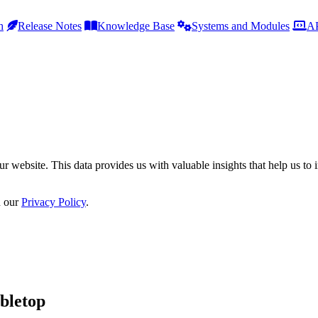
h
Release Notes
Knowledge Base
Systems and Modules
AP
r website. This data provides us with valuable insights that help us to 
n our
Privacy Policy
.
bletop