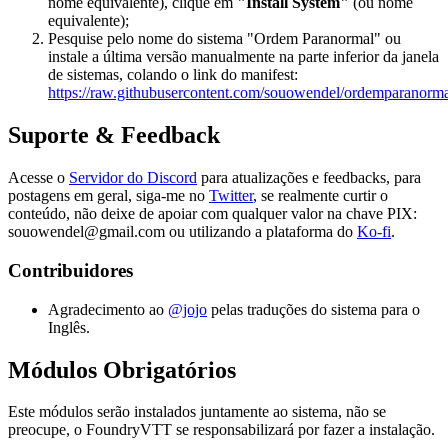
nome equivalente), clique em
"Install System"
(ou nome
equivalente);
Pesquise pelo nome do sistema "Ordem Paranormal" ou
instale a última versão manualmente na parte inferior da janela
de sistemas, colando o link do manifest:
https://raw.githubusercontent.com/souowendel/ordemparanorma
Suporte & Feedback
Acesse o
Servidor do Discord
para atualizações e feedbacks, para
postagens em geral, siga-me no
Twitter
, se realmente curtir o
conteúdo, não deixe de apoiar com qualquer valor na chave PIX:
souowendel@gmail.com ou utilizando a plataforma do
Ko-fi
.
Contribuidores
Agradecimento ao
@jojo
pelas traduções do sistema para o
Inglês.
Módulos Obrigatórios
Este módulos serão instalados juntamente ao sistema, não se
preocupe, o FoundryVTT se responsabilizará por fazer a instalação.