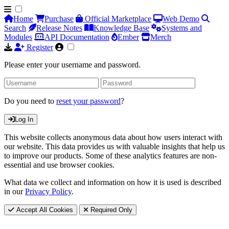
Home
Purchase
Official Marketplace
Web Demo
Search
Release Notes
Knowledge Base
Systems and
Modules
API Documentation
Ember
Merch
Register
Please enter your username and password.
Do you need to
reset your password
?
Log In
This website collects anonymous data about how users interact with
our website. This data provides us with valuable insights that help us
to improve our products. Some of these analytics features are non-
essential and use browser cookies.
What data we collect and information on how it is used is described
in our
Privacy Policy
.
Accept All Cookies
Required Only