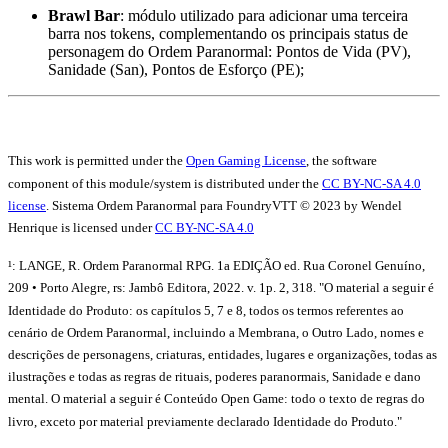
Brawl Bar
: módulo utilizado para adicionar uma terceira
barra nos tokens, complementando os principais status de
personagem do Ordem Paranormal: Pontos de Vida (PV),
Sanidade (San), Pontos de Esforço (PE);
This work is permitted under the
Open Gaming License
, the software
component of this module/system is distributed under the
CC BY-NC-SA 4.0
license
. Sistema Ordem Paranormal para FoundryVTT © 2023 by Wendel
Henrique is licensed under
CC BY-NC-SA 4.0
¹: LANGE, R. Ordem Paranormal RPG. 1a EDIÇÃO ed. Rua Coronel Genuíno,
209 • Porto Alegre, rs: Jambô Editora, 2022. v. 1p. 2, 318. "O material a seguir é
Identidade do Produto: os capítulos 5, 7 e 8, todos os termos referentes ao
cenário de Ordem Paranormal, incluindo a Membrana, o Outro Lado, nomes e
descrições de personagens, criaturas, entidades, lugares e organizações, todas as
ilustrações e todas as regras de rituais, poderes paranormais, Sanidade e dano
mental. O material a seguir é Conteúdo Open Game: todo o texto de regras do
livro, exceto por material previamente declarado Identidade do Produto."