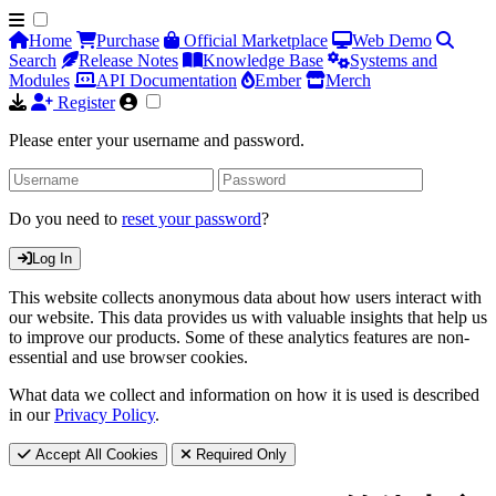
Home
Purchase
Official Marketplace
Web Demo
Search
Release Notes
Knowledge Base
Systems and
Modules
API Documentation
Ember
Merch
Register
Please enter your username and password.
Do you need to
reset your password
?
Log In
This website collects anonymous data about how users interact with
our website. This data provides us with valuable insights that help us
to improve our products. Some of these analytics features are non-
essential and use browser cookies.
What data we collect and information on how it is used is described
in our
Privacy Policy
.
Accept All Cookies
Required Only