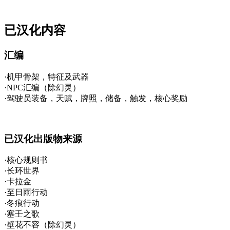
已汉化内容
汇编
·机甲骨架，特征及武器
·NPC汇编（除幻灵）
·驾驶员装备，天赋，牌照，储备，触发，核心奖励
已汉化出版物来源
·核心规则书
·长环世界
·卡拉金
·至日雨行动
·冬痕行动
·塞壬之歌
·壁花不容（除幻灵）