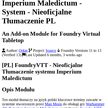
Imperium Maledictum -
System - Nieoficjalne
Tłumaczenie PL
An Add-on Module for Foundry Virtual
Tabletop
Author:
Orkin
Project:
Source
Foundry Versions 11 to 13
(Verified 13)
Last Updated 6 months, 3 weeks ago
[PL] FoundryVTT - Nieoficjalne
Tłumaczenie systemu Imperium
Maledictum
Opis Modułu
Ten moduł tłumaczy na język polski kluczowe terminy zawarte w
systemie stworzonym przez
Man Moon
do obsługi gry
Warhammer