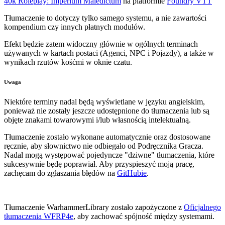
40k Roleplay: Imperium Maledictum
na platformie
Foundry VTT
Tłumaczenie to dotyczy tylko samego systemu, a nie zawartości
kompendium czy innych płatnych modułów.
Efekt będzie zatem widoczny głównie w ogólnych terminach
używanych w kartach postaci (Agenci, NPC i Pojazdy), a także w
wynikach rzutów kośćmi w oknie czatu.
Uwaga
Niektóre terminy nadal będą wyświetlane w języku angielskim,
ponieważ nie zostały jeszcze udostępnione do tłumaczenia lub są
objęte znakami towarowymi i/lub własnością intelektualną.
Tłumaczenie zostało wykonane automatycznie oraz dostosowane
ręcznie, aby słownictwo nie odbiegało od Podręcznika Gracza.
Nadal mogą występować pojedyncze "dziwne" tłumaczenia, które
sukcesywnie będę poprawiał. Aby przyspieszyć moją pracę,
zachęcam do zgłaszania błędów na
GitHubie
.
Tłumaczenie WarhammerLibrary zostało zapożyczone z
Oficjalnego
tłumaczenia WFRP4e
, aby zachować spójność między systemami.