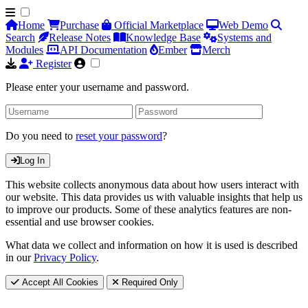
Home
Purchase
Official Marketplace
Web Demo
Search
Release Notes
Knowledge Base
Systems and
Modules
API Documentation
Ember
Merch
Register
Please enter your username and password.
Do you need to
reset your password
?
Log In
This website collects anonymous data about how users interact with
our website. This data provides us with valuable insights that help us
to improve our products. Some of these analytics features are non-
essential and use browser cookies.
What data we collect and information on how it is used is described
in our
Privacy Policy
.
Accept All Cookies
Required Only