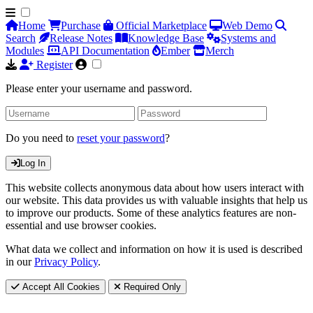
Home
Purchase
Official Marketplace
Web Demo
Search
Release Notes
Knowledge Base
Systems and
Modules
API Documentation
Ember
Merch
Register
Please enter your username and password.
Do you need to
reset your password
?
Log In
This website collects anonymous data about how users interact with
our website. This data provides us with valuable insights that help us
to improve our products. Some of these analytics features are non-
essential and use browser cookies.
What data we collect and information on how it is used is described
in our
Privacy Policy
.
Accept All Cookies
Required Only