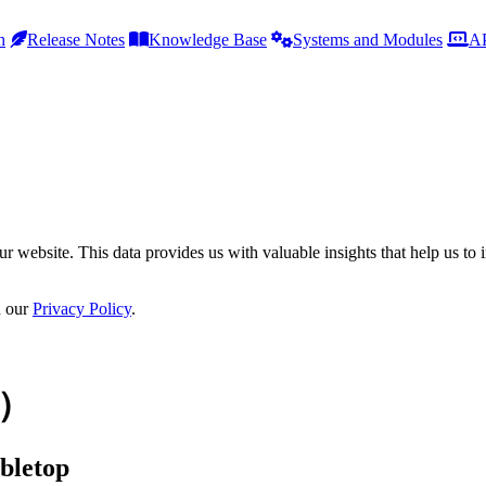
h
Release Notes
Knowledge Base
Systems and Modules
AP
r website. This data provides us with valuable insights that help us to 
n our
Privacy Policy
.
版）
bletop