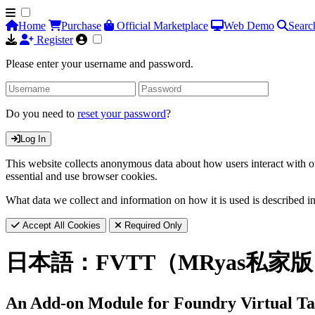
Home
Purchase
Official Marketplace
Web Demo
Searc
Register
Please enter your username and password.
Do you need to
reset your password
?
Log In
This website collects anonymous data about how users interact with ou
essential and use browser cookies.
What data we collect and information on how it is used is described i
Accept All Cookies
Required Only
日本語：FVTT（MRyas私家
An Add-on Module for Foundry Virtual Ta