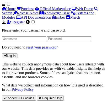
Home
Purchase
Official Marketplace
Web Demo
Search
Release Notes
Knowledge Base
Systems and
Modules
API Documentation
Ember
Merch
Register
Please enter your username and password.
Do you need to
reset your password
?
Log In
This website collects anonymous data about how users interact with
our website. This data provides us with valuable insights that help us
to improve our products. Some of these analytics features are non-
essential and use browser cookies.
What data we collect and information on how it is used is described
in our
Privacy Policy
.
Accept All Cookies
Required Only