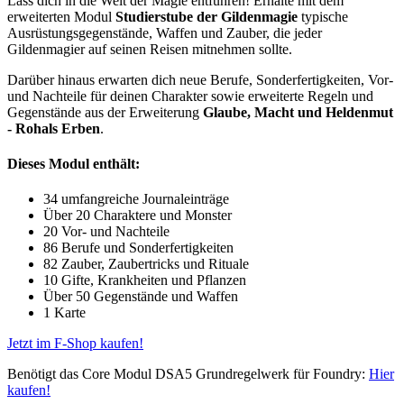
Lass dich in die Welt der Magie entführen! Erhalte mit dem
erweiterten Modul
Studierstube der Gildenmagie
typische
Ausrüstungsgegenstände, Waffen und Zauber, die jeder
Gildenmagier auf seinen Reisen mitnehmen sollte.
Darüber hinaus erwarten dich neue Berufe, Sonderfertigkeiten, Vor-
und Nachteile für deinen Charakter sowie erweiterte Regeln und
Gegenstände aus der Erweiterung
Glaube, Macht und Heldenmut
- Rohals Erben
.
Dieses Modul enthält:
34 umfangreiche Journaleinträge
Über 20 Charaktere und Monster
20 Vor- und Nachteile
86 Berufe und Sonderfertigkeiten
82 Zauber, Zaubertricks und Rituale
10 Gifte, Krankheiten und Pflanzen
Über 50 Gegenstände und Waffen
1 Karte
Jetzt im F-Shop kaufen!
Benötigt das Core Modul DSA5 Grundregelwerk für Foundry:
Hier
kaufen!