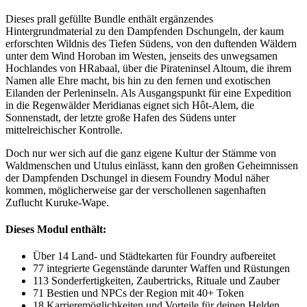
Dieses prall gefüllte Bundle enthält ergänzendes
Hintergrundmaterial zu den Dampfenden Dschungeln, der kaum
erforschten Wildnis des Tiefen Südens, von den duftenden Wäldern
unter dem Wind Horoban im Westen, jenseits des unwegsamen
Hochlandes von HRabaal, über die Pirateninsel Altoum, die ihrem
Namen alle Ehre macht, bis hin zu den fernen und exotischen
Eilanden der Perleninseln. Als Ausgangspunkt für eine Expedition
in die Regenwälder Meridianas eignet sich Hôt-Alem, die
Sonnenstadt, der letzte große Hafen des Südens unter
mittelreichischer Kontrolle.
Doch nur wer sich auf die ganz eigene Kultur der Stämme von
Waldmenschen und Utulus einlässt, kann den großen Geheimnissen
der Dampfenden Dschungel in diesem Foundry Modul näher
kommen, möglicherweise gar der verschollenen sagenhaften
Zuflucht Kuruke-Wape.
Dieses Modul enthält:
Über 14 Land- und Städtekarten für Foundry aufbereitet
77 integrierte Gegenstände darunter Waffen und Rüstungen
113 Sonderfertigkeiten, Zaubertricks, Rituale und Zauber
71 Bestien und NPCs der Region mit 40+ Token
18 Karrieremöglichkeiten und Vorteile für deinen Helden