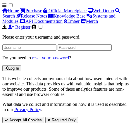
Home
Purchase
Official Marketplace
Web Demo
Search
Release Notes
Knowledge Base
Systems and
Modules
API Documentation
Ember
Merch
Register
Please enter your username and password.
Do you need to
reset your password
?
Log In
This website collects anonymous data about how users interact with
our website. This data provides us with valuable insights that help us
to improve our products. Some of these analytics features are non-
essential and use browser cookies.
What data we collect and information on how it is used is described
in our
Privacy Policy
.
Accept All Cookies
Required Only