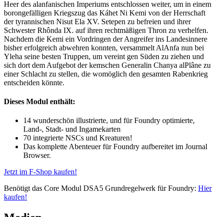
Heer des alanfanischen Imperiums entschlossen weiter, um in einem
borongefälligen Kriegszug das Káhet Ni Kemi von der Herrschaft
der tyrannischen Nisut Ela XV. Setepen zu befreien und ihrer
Schwester Rhônda IX. auf ihren rechtmäßigen Thron zu verhelfen.
Nachdem die Kemi ein Vordringen der Angreifer ins Landesinnere
bisher erfolgreich abwehren konnten, versammelt AlAnfa nun bei
Yleha seine besten Truppen, um vereint gen Süden zu ziehen und
sich dort dem Aufgebot der kemschen Generalin Chanya alPlâne zu
einer Schlacht zu stellen, die womöglich den gesamten Rabenkrieg
entscheiden könnte.
Dieses Modul enthält:
14 wunderschön illustrierte, und für Foundry optimierte,
Land-, Stadt- und Ingamekarten
70 integrierte NSCs und Kreaturen!
Das komplette Abenteuer für Foundry aufbereitet im Journal
Browser.
Jetzt im F-Shop kaufen!
Benötigt das Core Modul DSA5 Grundregelwerk für Foundry:
Hier
kaufen!