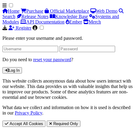
Home
Purchase
Official Marketplace
Web Demo
Search
Release Notes
Knowledge Base
Systems and
Modules
API Documentation
Ember
Merch
Register
Please enter your username and password.
Do you need to
reset your password
?
Log In
This website collects anonymous data about how users interact with
our website. This data provides us with valuable insights that help us
to improve our products. Some of these analytics features are non-
essential and use browser cookies.
What data we collect and information on how it is used is described
in our
Privacy Policy
.
Accept All Cookies
Required Only