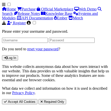
Home
Purchase
Official Marketplace
Web Demo
Search
Release Notes
Knowledge Base
Systems and
Modules
API Documentation
Ember
Merch
Register
Please enter your username and password.
Do you need to
reset your password
?
Log In
This website collects anonymous data about how users interact with
our website. This data provides us with valuable insights that help us
to improve our products. Some of these analytics features are non-
essential and use browser cookies.
What data we collect and information on how it is used is described
in our
Privacy Policy
.
Accept All Cookies
Required Only