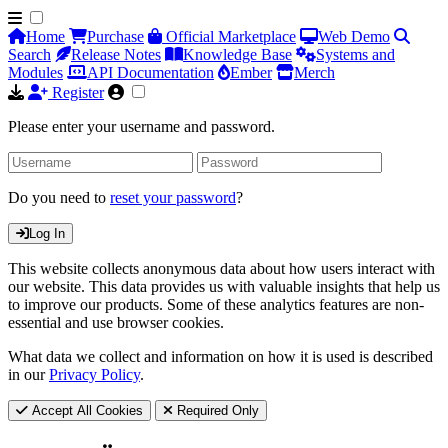
Home
Purchase
Official Marketplace
Web Demo
Search
Release Notes
Knowledge Base
Systems and
Modules
API Documentation
Ember
Merch
Register
Please enter your username and password.
Do you need to
reset your password
?
Log In
This website collects anonymous data about how users interact with
our website. This data provides us with valuable insights that help us
to improve our products. Some of these analytics features are non-
essential and use browser cookies.
What data we collect and information on how it is used is described
in our
Privacy Policy
.
Accept All Cookies
Required Only