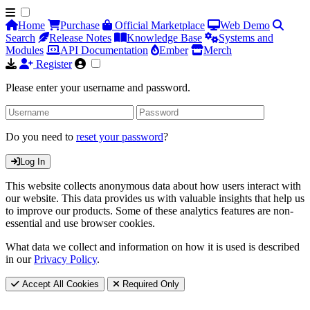
Home
Purchase
Official Marketplace
Web Demo
Search
Release Notes
Knowledge Base
Systems and
Modules
API Documentation
Ember
Merch
Register
Please enter your username and password.
Do you need to
reset your password
?
Log In
This website collects anonymous data about how users interact with
our website. This data provides us with valuable insights that help us
to improve our products. Some of these analytics features are non-
essential and use browser cookies.
What data we collect and information on how it is used is described
in our
Privacy Policy
.
Accept All Cookies
Required Only