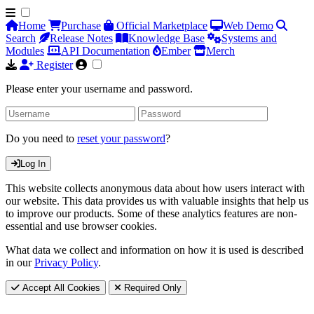
Home
Purchase
Official Marketplace
Web Demo
Search
Release Notes
Knowledge Base
Systems and
Modules
API Documentation
Ember
Merch
Register
Please enter your username and password.
Do you need to
reset your password
?
Log In
This website collects anonymous data about how users interact with
our website. This data provides us with valuable insights that help us
to improve our products. Some of these analytics features are non-
essential and use browser cookies.
What data we collect and information on how it is used is described
in our
Privacy Policy
.
Accept All Cookies
Required Only