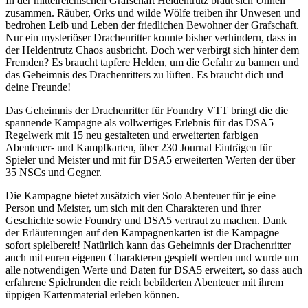
In der mittelreichischen Grafschaft Heldentrutz braut sich Unheil
zusammen. Räuber, Orks und wilde Wölfe treiben ihr Unwesen und
bedrohen Leib und Leben der friedlichen Bewohner der Grafschaft.
Nur ein mysteriöser Drachenritter konnte bisher verhindern, dass in
der Heldentrutz Chaos ausbricht. Doch wer verbirgt sich hinter dem
Fremden? Es braucht tapfere Helden, um die Gefahr zu bannen und
das Geheimnis des Drachenritters zu lüften. Es braucht dich und
deine Freunde!
Das Geheimnis der Drachenritter für Foundry VTT bringt die die
spannende Kampagne als vollwertiges Erlebnis für das DSA5
Regelwerk mit 15 neu gestalteten und erweiterten farbigen
Abenteuer- und Kampfkarten, über 230 Journal Einträgen für
Spieler und Meister und mit für DSA5 erweiterten Werten der über
35 NSCs und Gegner.
Die Kampagne bietet zusätzich vier Solo Abenteuer für je eine
Person und Meister, um sich mit den Charakteren und ihrer
Geschichte sowie Foundry und DSA5 vertraut zu machen. Dank
der Erläuterungen auf den Kampagnenkarten ist die Kampagne
sofort spielbereit! Natürlich kann das Geheimnis der Drachenritter
auch mit euren eigenen Charakteren gespielt werden und wurde um
alle notwendigen Werte und Daten für DSA5 erweitert, so dass auch
erfahrene Spielrunden die reich bebilderten Abenteuer mit ihrem
üppigen Kartenmaterial erleben können.