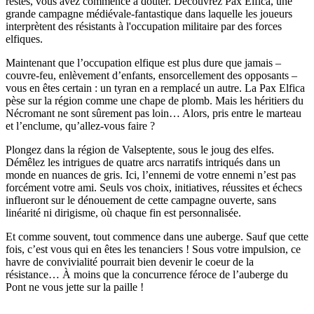
restés, vous avez commencé à douter. Découvrez Pax Elfica, une
grande campagne médiévale-fantastique dans laquelle les joueurs
interprètent des résistants à l'occupation militaire par des forces
elfiques.
Maintenant que l’occupation elfique est plus dure que jamais –
couvre-feu, enlèvement d’enfants, ensorcellement des opposants –
vous en êtes certain : un tyran en a remplacé un autre. La Pax Elfica
pèse sur la région comme une chape de plomb. Mais les héritiers du
Nécromant ne sont sûrement pas loin… Alors, pris entre le marteau
et l’enclume, qu’allez-vous faire ?
Plongez dans la région de Valseptente, sous le joug des elfes.
Démêlez les intrigues de quatre arcs narratifs intriqués dans un
monde en nuances de gris. Ici, l’ennemi de votre ennemi n’est pas
forcément votre ami. Seuls vos choix, initiatives, réussites et échecs
influeront sur le dénouement de cette campagne ouverte, sans
linéarité ni dirigisme, où chaque fin est personnalisée.
Et comme souvent, tout commence dans une auberge. Sauf que cette
fois, c’est vous qui en êtes les tenanciers ! Sous votre impulsion, ce
havre de convivialité pourrait bien devenir le coeur de la
résistance… À moins que la concurrence féroce de l’auberge du
Pont ne vous jette sur la paille !