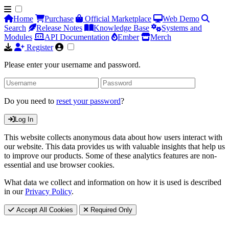
Home
Purchase
Official Marketplace
Web Demo
Search
Release Notes
Knowledge Base
Systems and
Modules
API Documentation
Ember
Merch
Register
Please enter your username and password.
Do you need to
reset your password
?
Log In
This website collects anonymous data about how users interact with
our website. This data provides us with valuable insights that help us
to improve our products. Some of these analytics features are non-
essential and use browser cookies.
What data we collect and information on how it is used is described
in our
Privacy Policy
.
Accept All Cookies
Required Only